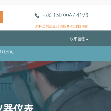
L
电
+86 150 0067 4198
L
话
A
您身边的流量计供应商-领理自动化
u
t
联系领理
o
m
量计公司
a
t
i
o
n
仪器仪表