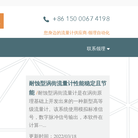
L
电
+86 150 0067 4198
L
话
A
您身边的流量计供应商-领理自动化
u
t
联系领理
o
m
a
t
i
耐蚀型涡街流量计性能稳定且节
o
能
耐蚀型涡街流量计是在涡街原
/
n
理基础上开发出来的一种新型高等
级流量计。该系统使用模拟标准信
号，数字脉冲信号输出，本软件在
计算···...
更新时间：2022/03/18