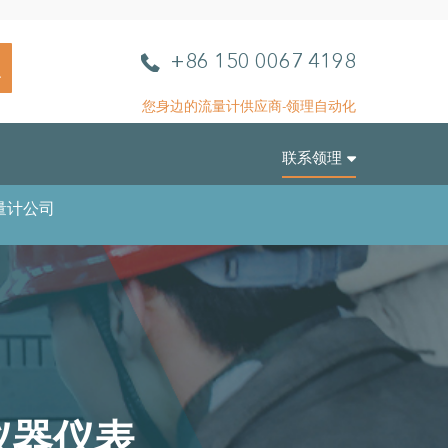
L
电
+86 150 0067 4198
L
话
A
您身边的流量计供应商-领理自动化
u
t
联系领理
o
m
量计公司
a
t
i
o
n
仪器仪表