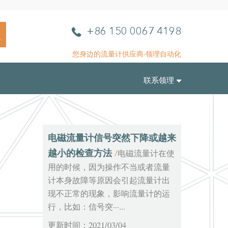
L
电
+86 150 0067 4198
L
话
A
您身边的流量计供应商-领理自动化
u
t
联系领理
o
m
a
t
i
电磁流量计信号突然下降或越来
o
越小的检查方法
电磁流量计在使
/
n
用的时候，因为操作不当或者流量
计本身故障等原因会引起流量计出
现不正常的现象，影响流量计的运
行，比如：信号突···...
更新时间：2021/03/04