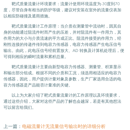
靶式质量流量计环境要求：流量计使用环境温度为-30度到70
度，尽管自身有相当的防护等级，建议对安装在室外的流量仪表加
以相应防碰撞及遮雨措施。
靶式质量流量计工作原理：当介质在测量管中流动时，因其自
身的动能通过阻流件时而产生的压差，并对阻流件有一作用力，其
作用力的大小与介质流速的平方成正比。阻流件接受的作用力，经
刚性连接的传递件传到电容力传感器，电容力传感器产生电压信号
输出。由此，此电压信号经前置放大、AD 转换及计算机处理后，便
可得到相应的瞬时流量和累积总量。
靶式质量流量计主要由新型电容力传感器、测量管、积算显示
和输出部分组成。根据不同的介质和工况，须选用相适应的电容力
传感器，因此，用户提供计量对象及参数，生产厂家选用合适的电
容力传感器是产品能否计量准的关键。
以上为大家介绍了靶式质量流量计的工作原理以及环境要求，
通过这些介绍，大家对这些产品的了解也会越深，若是有其他想法
可以留言给我们。
上一篇：
电磁流量计无流量信号输出时的详细分析