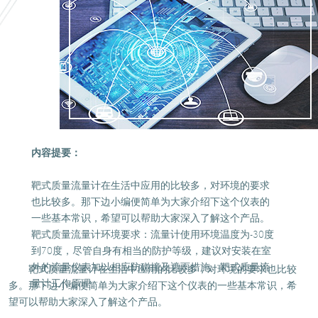
内容提要：
靶式质量流量计在生活中应用的比较多，对环境的要求
也比较多。那下边小编便简单为大家介绍下这个仪表的
一些基本常识，希望可以帮助大家深入了解这个产品。
靶式质量流量计环境要求：流量计使用环境温度为-30度
到70度，尽管自身有相当的防护等级，建议对安装在室
外的流量仪表加以相应防碰撞及遮雨措施。靶式质量流
靶式质量流量计在生活中应用的比较多，对环境的要求也比较
量计工作原理……
多。那下边小编便简单为大家介绍下这个仪表的一些基本常识，希
望可以帮助大家深入了解这个产品。