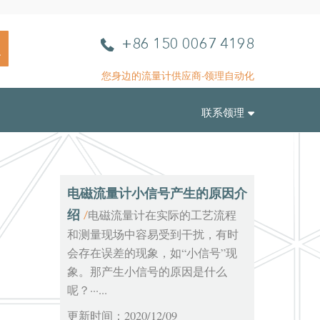
L
电
+86 150 0067 4198
L
话
A
您身边的流量计供应商-领理自动化
u
t
联系领理
o
m
a
t
i
电磁流量计小信号产生的原因介
o
绍
电磁流量计在实际的工艺流程
/
n
和测量现场中容易受到干扰，有时
会存在误差的现象，如“小信号”现
象。那产生小信号的原因是什么
呢？···...
更新时间：2020/12/09