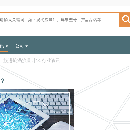
讯
公司
、旋进旋涡流量计
>>
行业资讯
？