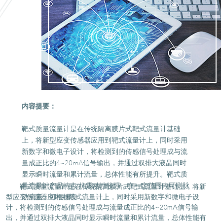
内容提要：
靶式质量流量计是在传统隔离膜片式靶式流量计基础
上，将新型应变传感器应用到靶式流量计上，同时采用
新数字和微电子设计，将检测到的传感信号处理成与流
量成正比的4~20mA信号输出，并通过双排大液晶同时
显示瞬时流量和累计流量，总体性能有所提升。靶式质
量流量计产品特点:抗震动性较强，在一定范围内可测脉
靶式质量流量计是在传统隔离膜片式靶式流量计基础上，将新
型应变传感器应用到靶式流量计上，同时采用新数字和微电子设
动流量；可根据实……
计，将检测到的传感信号处理成与流量成正比的4~20mA信号输
出，并通过双排大液晶同时显示瞬时流量和累计流量，总体性能有