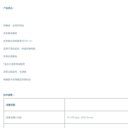
产品特点：
剂量快，反应时间短
高剂量准确性
所有输出的刷新率为100 Hz
适用于泵的监控，快速控制电路
安装长度极短
*适合大多数系统配置
高零点稳定性，无漂移
精确度与长期稳定性相结合
技术参数：
流量范围
质量流量(*大值)
70,700 kg/h, 2600 lb/min