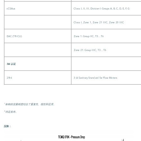
cCSAus
Class I, II, III, Division I: Groups A, B, C, D, E, F, G
Class I, Zone 1, Zone 21 IIIC, Zone 20 IIIC
EAC (TR-CU)
Zone 1: Group IIC, T3…T6
Zone 21: Group IIIC, T3…T6
3A 认证
28–6
3-A Sanitary Standard for Flow Meters
¹ 标称的流量精度结合了重复性、线性和迟滞。
² 待定发布。
压降：