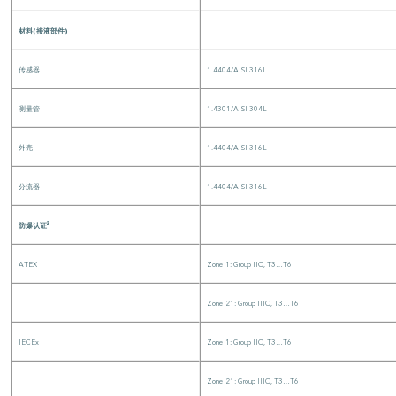
材料(接液部件)
传感器
1.4404/AISI 316L
测量管
1.4301/AISI 304L
外壳
1.4404/AISI 316L
分流器
1.4404/AISI 316L
防爆认证²
ATEX
Zone 1: Group IIC, T3…T6
Zone 21: Group IIIC, T3…T6
IECEx
Zone 1: Group IIC, T3…T6
Zone 21: Group IIIC, T3…T6