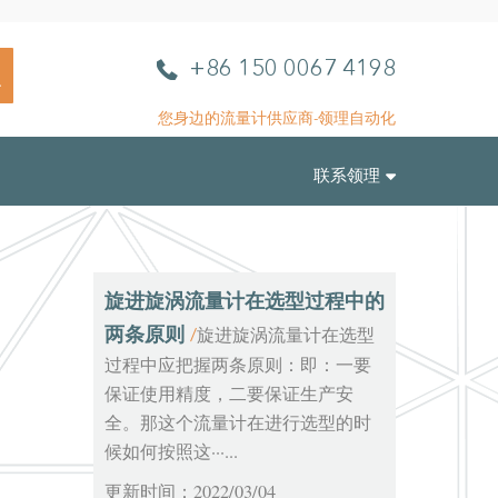
L
电
+86 150 0067 4198
L
话
A
您身边的流量计供应商-领理自动化
u
t
联系领理
o
m
a
t
i
旋进旋涡流量计在选型过程中的
o
两条原则
旋进旋涡流量计在选型
/
n
过程中应把握两条原则：即：一要
保证使用精度，二要保证生产安
全。那这个流量计在进行选型的时
候如何按照这···...
更新时间：2022/03/04