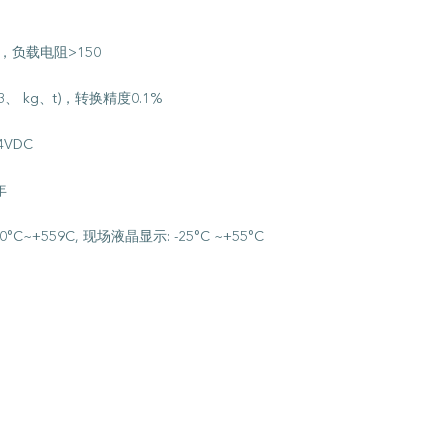
s，负载电阻>150
、 kg、t)，转换精度0.1%
4VDC
年
°C~+559C, 现场液晶显示: -25°C ~+55°C