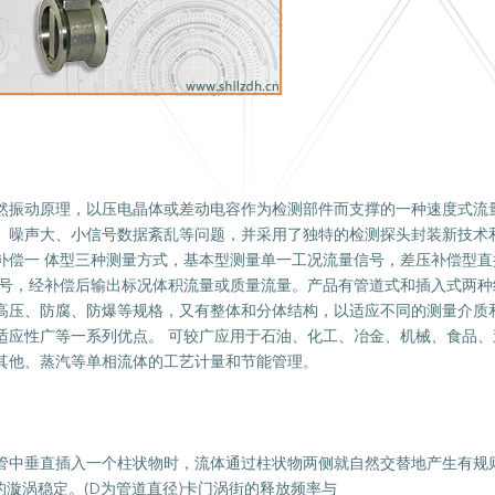
自然振动原理，以压电晶体或差动电容作为检测部件而支撑的一种速度式流
、噪声大、小信号数据紊乱等问题，并采用了独特的检测探头封装新技术
补偿一 体型三种测量方式，基本型测量单一工况流量信号，差压补偿型直
信号，经补偿后输出标况体积流量或质量流量。产品有管道式和插入式两种
高压、防腐、防爆等规格，又有整体和分体结构，以适应不同的测量介质
适应性广等一系列优点。 可较广应用于石油、化工、冶金、机械、食品、
其他、蒸汽等单相流体的工艺计量和节能管理。
管中垂直插入一个柱状物时，流体通过柱状物两侧就自然交替地产生有规
放的漩涡稳定。(D为管道直径)卡门涡街的释放频率与