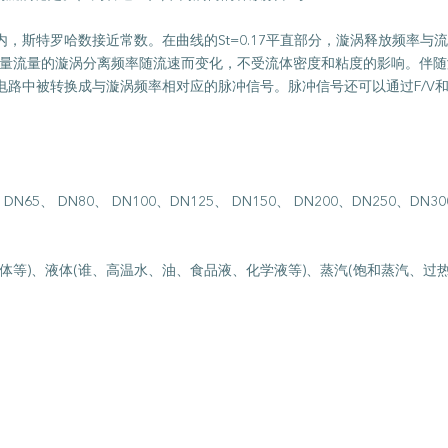
，斯特罗哈数接近常数。在曲线的St=0.17平直部分，漩涡释放频率与
测量流量的漩涡分离频率随流速而变化，不受流体密度和粘度的影响。伴
路中被转换成与漩涡频率相对应的脉冲信号。脉冲信号还可以通过F/V和V
、DN65、 DN80、 DN100、DN125、 DN150、 DN200、DN250、DN3
等)、液体(谁、高温水、油、食品液、化学液等)、蒸汽(饱和蒸汽、过热