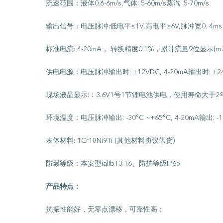
流速范围：液体0.6-6m/s,气体: 5-60m/s蒸汽: 5-70m/s
输出信号：电压脉冲:低电平≤1V,高电平≥6V,脉冲宽0. 4m
标准电流: 4-20mA， 转换精度0.1%，累计流量9位显示(m3
供电电源：电压脉冲输出时: +12VDC, 4-20mA输出时: +2
现场液晶显示:：3.6V1号1节锂电池供电，使用寿命大于2
环境温度：电压脉冲输出: -30°C ~+65°C, 4-20mA输出: -10
表体材料: 1Cr18Ni9Ti (其他材料协议供货)
防爆等级：本安型ialIbT3-T6、防护等级IP65
产品特点：
抗振性能好，无零点漂移，可靠性高；