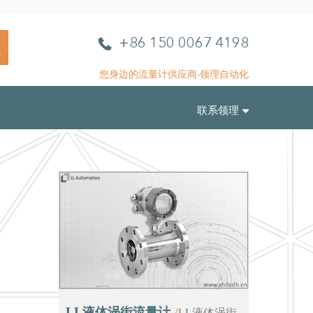
L
电
+86 150 0067 4198
L
话
A
您身边的流量计供应商-领理自动化
u
t
联系领理
o
m
a
t
i
o
n
LL液体涡街流量计
LL液体涡街
/